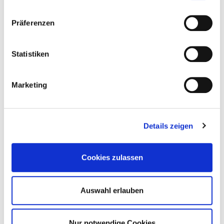
Präferenzen
Statistiken
Marketing
Anschrift:
Details zeigen
Müldorfer Straße 160
53229 Bonn - Beuel
Cookies zulassen
Inhaber:
Dirk Langbehn
Auswahl erlauben
Kontakt:
Tel.: 0228 96586777
Email:
info@die-pflanzenwelt.de
Nur notwendige Cookies