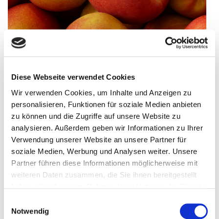
Der Sommer ist da! Und wir haben eine vielfältige bunte
Diese Webseite verwendet Cookies
Auswahl an Sommerblumen!
Wir verwenden Cookies, um Inhalte und Anzeigen zu
personalisieren, Funktionen für soziale Medien anbieten
zu können und die Zugriffe auf unsere Website zu
Zurück
analysieren. Außerdem geben wir Informationen zu Ihrer
Verwendung unserer Website an unsere Partner für
soziale Medien, Werbung und Analysen weiter. Unsere
Partner führen diese Informationen möglicherweise mit
weiteren Daten zusammen, die Sie ihnen bereitgestellt
Anfahrt Gartencenter
haben oder die sie im Rahmen Ihrer Nutzung der Dienste
gesammelt haben.
Einwilligungsauswahl
Notwendig