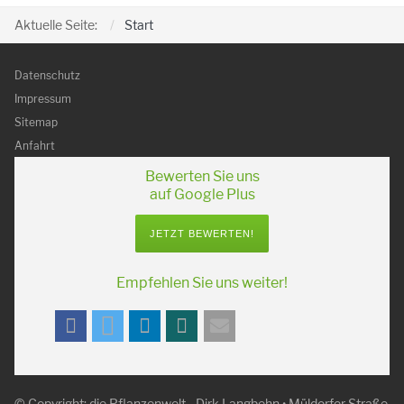
Aktuelle Seite:
Start
Datenschutz
Impressum
Sitemap
Anfahrt
Bewerten Sie uns
auf Google Plus
JETZT BEWERTEN!
Empfehlen Sie uns weiter!
© Copyright:
die Pflanzenwelt
- Dirk Langbehn
•
Müldorfer Straße