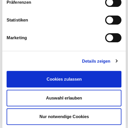
Präferenzen
Statistiken
Marketing
Anschrift:
Müldorfer Straße 160
Details zeigen
53229 Bonn - Beuel
Inhaber:
Cookies zulassen
Dirk Langbehn
Kontakt:
Auswahl erlauben
Tel.: 0228 96586777
Email:
info@die-pflanzenwelt.de
Nur notwendige Cookies