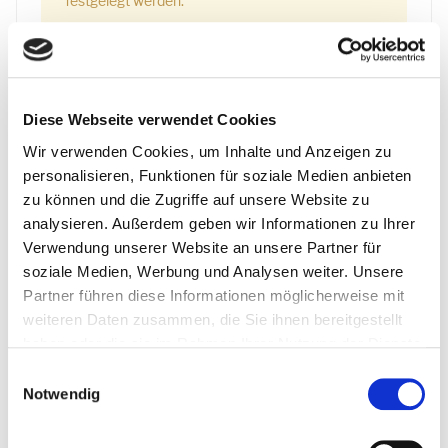
festgelegt werden.
E-Mail-Adresse
*
Diese Webseite verwendet Cookies
Captcha
*
(optional)
Wir verwenden Cookies, um Inhalte und Anzeigen zu
personalisieren, Funktionen für soziale Medien anbieten
SENDEN
zu können und die Zugriffe auf unsere Website zu
analysieren. Außerdem geben wir Informationen zu Ihrer
Verwendung unserer Website an unsere Partner für
soziale Medien, Werbung und Analysen weiter. Unsere
Partner führen diese Informationen möglicherweise mit
weiteren Daten zusammen, die Sie ihnen bereitgestellt
Anfahrt Gartencenter
haben oder die sie im Rahmen Ihrer Nutzung der Dienste
gesammelt haben.
Einwilligungsauswahl
Notwendig